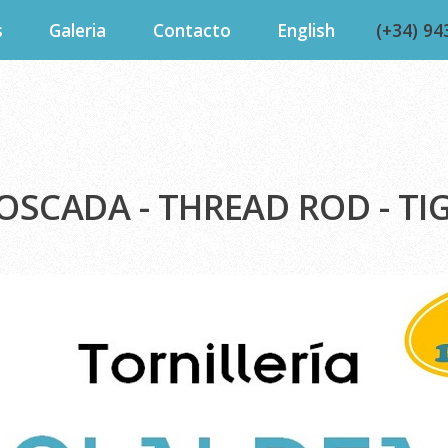
s
Galeria
Contacto
English
(+34) 94
OSCADA - THREAD ROD - TIG